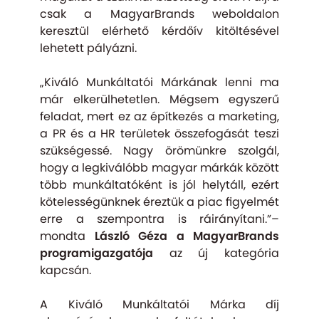
csak a MagyarBrands weboldalon
keresztül elérhető kérdőív kitöltésével
lehetett pályázni.
„
Kiváló Munkáltatói Márkának lenni ma
már elkerülhetetlen. Mégsem egyszerű
feladat, mert ez az építkezés a marketing,
a PR és a HR területek összefogását teszi
szükségessé. Nagy örömünkre szolgál,
hogy a legkiválóbb magyar márkák között
több munkáltatóként is jól helytáll, ezért
kötelességünknek éreztük a piac figyelmét
erre a szempontra is ráirányítani.
”–
mondta
László Géza a MagyarBrands
programigazgatója
az új kategória
kapcsán.
A Kiváló Munkáltatói Márka díj