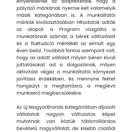
elnyerésének az alapfeltétele, hogy a
pályázó márkának nyernie kell valamelyik
másik kategóriában is. A munkáltatói
márkák kiválasztásában HRadatok adták
az alapot: a Program vizsgálta a
munkatársak számát, a bérek változását
és a fluktuáció mértékét az elmúlt egy
éven belül. Továbbá fontos szempont volt,
hogy az adott vállalat milyen béren kívüli
juttatásokat ad a dolgozóinak, milyen
aktivitást végez a munkáltatói környezet
javítása érdekében, és mennyire fektet
hangsúlyt a megtartásra, a meglévő
munkaerő megbecsülésére.
Az új MagyarBrands kategóriában díjazott
vállalatok nagyon változatos képet
mutatnak: van köztük többmilliárdos
bevételű nagyvállalat, de kisebb családi