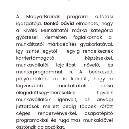
A MagyarBrands program kutatási
igazgatója,
Donkó Dávid
elmondta, hogy
a Kiváló Munkáltatói márka kategória
győztesei kiemelten foglalkoznak a
munkáltatói márkaépítés gyakorlatával,
így szinte egytől – egyig rendelkeznek
karriertámogató képzésekkel,
munkavállalói lojalitást növelő, és
mentorprogrammal is. A beérkezett
pályázatokból az is kiderült, hogy a
legvonzóbb munkáltatók belső
elégedettség-mérésekkel figyelik
munkavállalóik igényeit, az anyagi
juttatások mellett pedig többek között
céges rendezvényekkel, csapatépítő
programokkal és rugalmas munkaidővel
ösztönzik dolgozóikat.