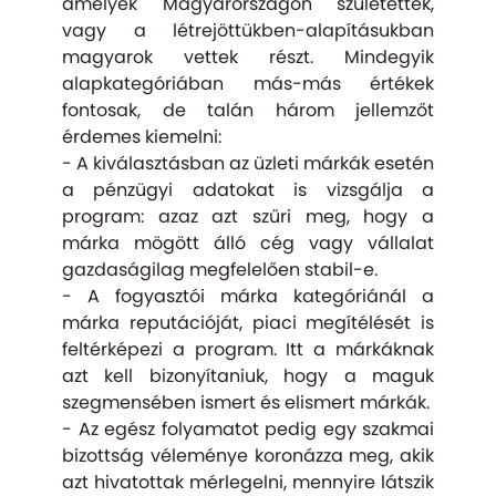
amelyek Magyarországon születettek,
vagy a létrejöttükben-alapításukban
magyarok vettek részt. Mindegyik
alapkategóriában más-más értékek
fontosak, de talán három jellemzőt
érdemes kiemelni:
-
A kiválasztásban az üzleti márkák esetén
a pénzügyi adatokat is vizsgálja a
program: azaz azt szűri meg, hogy a
márka mögött álló cég vagy vállalat
gazdaságilag megfelelően stabil-e.
-
A fogyasztói márka kategóriánál a
márka reputációját, piaci megítélését is
feltérképezi a program. Itt a márkáknak
azt kell bizonyítaniuk, hogy a maguk
szegmensében ismert és elismert márkák.
-
Az egész folyamatot pedig egy szakmai
bizottság véleménye koronázza meg, akik
azt hivatottak mérlegelni, mennyire látszik