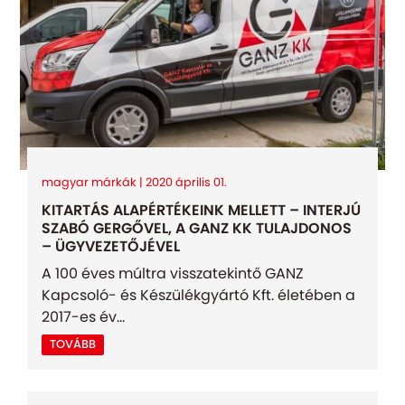
magyar márkák | 2020 április 01.
KITARTÁS ALAPÉRTÉKEINK MELLETT – INTERJÚ
SZABÓ GERGŐVEL, A GANZ KK TULAJDONOS
– ÜGYVEZETŐJÉVEL
A 100 éves múltra visszatekintő GANZ
Kapcsoló- és Készülékgyártó Kft. életében a
2017-es év...
TOVÁBB