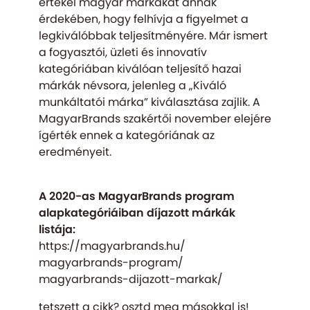
értékel magyar márkákat annak
érdekében, hogy felhívja a figyelmet a
legkiválóbbak teljesítményére. Már ismert
a fogyasztói, üzleti és innovatív
kategóriában kiválóan teljesítő hazai
márkák névsora, jelenleg a „Kiváló
munkáltatói márka” kiválasztása zajlik. A
MagyarBrands szakértői november elejére
ígérték ennek a kategóriának az
eredményeit.
A 2020-as MagyarBrands program
alapkategóriáiban díjazott márkák
listája:
https:/
/
magyarbrands.hu/
magyarbrands-program/
magyarbrands-dijazott-markak/
tetszett a cikk? osztd meg másokkal is!