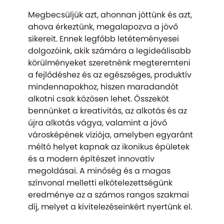
Megbecsüljük azt, ahonnan jöttünk és azt,
ahova érkeztünk, megalapozva a jövő
sikereit. Ennek legfőbb letéteményesei
dolgozóink, akik számára a legideálisabb
körülményeket szeretnénk megteremteni
a fejlődéshez és az egészséges, produktív
mindennapokhoz, hiszen maradandót
alkotni csak közösen lehet. Összeköt
bennünket a kreativitás, az alkotás és az
újra alkotás vágya, valamint a jövő
városképének víziója, amelyben egyaránt
méltó helyet kapnak az ikonikus épületek
és a modern építészet innovatív
megoldásai. A minőség és a magas
színvonal melletti elkötelezettségünk
eredménye az a számos rangos szakmai
díj, melyet a kivitelezéseinkért nyertünk el.