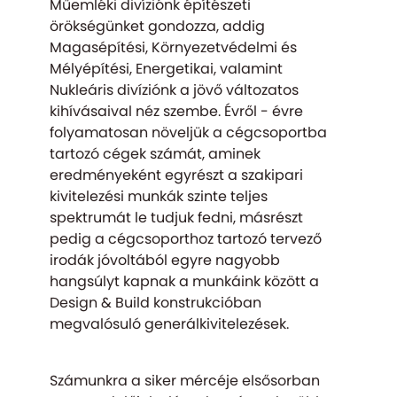
Műemléki divíziónk építészeti
örökségünket gondozza, addig
Magasépítési, Környezetvédelmi és
Mélyépítési, Energetikai, valamint
Nukleáris divíziónk a jövő változatos
kihívásaival néz szembe. Évről - évre
folyamatosan növeljük a cégcsoportba
tartozó cégek számát, aminek
eredményeként egyrészt a szakipari
kivitelezési munkák szinte teljes
spektrumát le tudjuk fedni, másrészt
pedig a cégcsoporthoz tartozó tervező
irodák jóvoltából egyre nagyobb
hangsúlyt kapnak a munkáink között a
Design & Build konstrukcióban
megvalósuló generálkivitelezések.
Számunkra a siker mércéje elsősorban