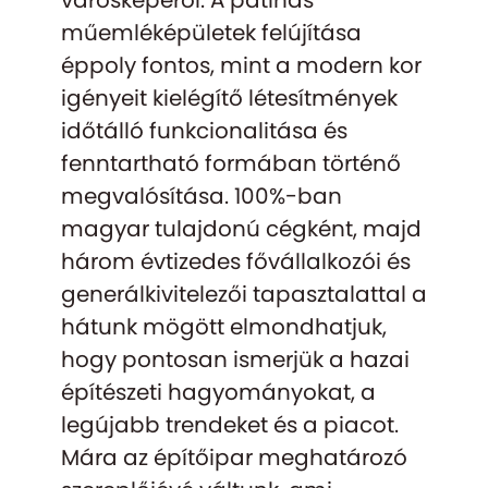
városképéről. A patinás
műemléképületek felújítása
éppoly fontos, mint a modern kor
igényeit kielégítő létesítmények
időtálló funkcionalitása és
fenntartható formában történő
megvalósítása. 100%-ban
magyar tulajdonú cégként, majd
három évtizedes fővállalkozói és
generálkivitelezői tapasztalattal a
hátunk mögött elmondhatjuk,
hogy pontosan ismerjük a hazai
építészeti hagyományokat, a
legújabb trendeket és a piacot.
Mára az építőipar meghatározó