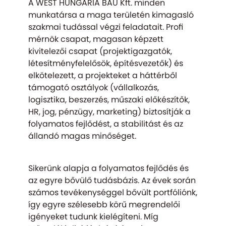
A WEST HUNGÁRIA BAU Kft. minden
munkatársa a maga területén kimagasló
szakmai tudással végzi feladatait. Profi
mérnök csapat, magasan képzett
kivitelezői csapat (projektigazgatók,
létesítményfelelősök, építésvezetők) és
elkötelezett, a projekteket a háttérből
támogató osztályok (vállalkozás,
logisztika, beszerzés, műszaki előkészítők,
HR, jog, pénzügy, marketing) biztosítják a
folyamatos fejlődést, a stabilitást és az
állandó magas minőséget.
Sikerünk alapja a folyamatos fejlődés és
az egyre bővülő tudásbázis. Az évek során
számos tevékenységgel bővült portfóliónk,
így egyre szélesebb körű megrendelői
igényeket tudunk kielégíteni. Míg