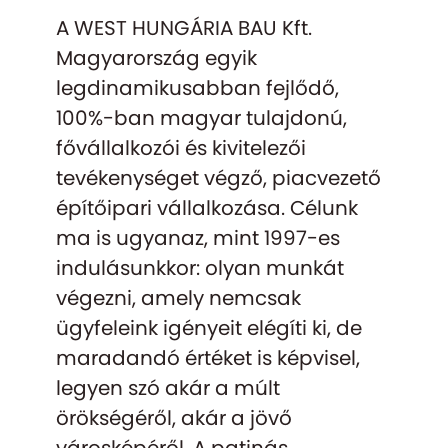
A WEST HUNGÁRIA BAU Kft.
Magyarország egyik
legdinamikusabban fejlődő,
100%-ban magyar tulajdonú,
fővállalkozói és kivitelezői
tevékenységet végző, piacvezető
építőipari vállalkozása. Célunk
ma is ugyanaz, mint 1997-es
indulásunkkor: olyan munkát
végezni, amely nemcsak
ügyfeleink igényeit elégíti ki, de
maradandó értéket is képvisel,
legyen szó akár a múlt
örökségéről, akár a jövő