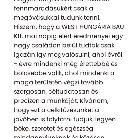
fennmaradásukért csak a
megóvásukkal tudunk tenni.
Hiszem, hogy a WEST HUNGÁRIA BAU
Kft. mai napig elért eredményei egy
nagy családon belül tudtak csak
igazán így megvalósulni, ahol évről
- évre mindenki még érettebbé és
bölcsebbé válik, ahol mindenki a
maga területén végzi tovább
szorgosan, céltudatosan és
precízen a munkáját. Kívánom,
hogy ezt a célkitűzésünket a
jövőben is folytatni tudjuk, legyen
béke, szeretet és egészség
mindannyiunknak és közösen