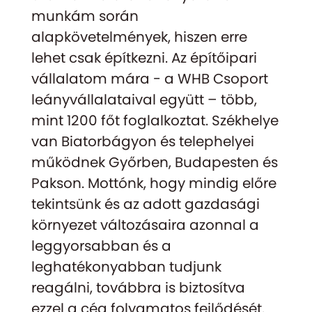
munkám során
alapkövetelmények, hiszen erre
lehet csak építkezni. Az építőipari
vállalatom mára - a WHB Csoport
leányvállalataival együtt – több,
mint 1200 főt foglalkoztat. Székhelye
van Biatorbágyon és telephelyei
működnek Győrben, Budapesten és
Pakson. Mottónk, hogy mindig előre
tekintsünk és az adott gazdasági
környezet változásaira azonnal a
leggyorsabban és a
leghatékonyabban tudjunk
reagálni, továbbra is biztosítva
ezzel a cég folyamatos fejlődését.