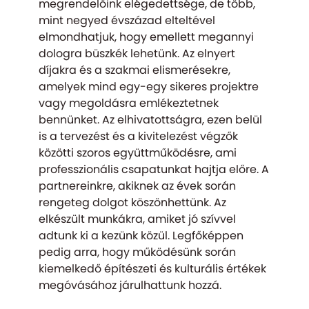
megrendelőink elégedettsége, de több,
mint negyed évszázad elteltével
elmondhatjuk, hogy emellett megannyi
dologra büszkék lehetünk. Az elnyert
díjakra és a szakmai elismerésekre,
amelyek mind egy-egy sikeres projektre
vagy megoldásra emlékeztetnek
bennünket. Az elhivatottságra, ezen belül
is a tervezést és a kivitelezést végzők
közötti szoros együttműködésre, ami
professzionális csapatunkat hajtja előre. A
partnereinkre, akiknek az évek során
rengeteg dolgot köszönhettünk. Az
elkészült munkákra, amiket jó szívvel
adtunk ki a kezünk közül. Legfőképpen
pedig arra, hogy működésünk során
kiemelkedő építészeti és kulturális értékek
megóvásához járulhattunk hozzá.