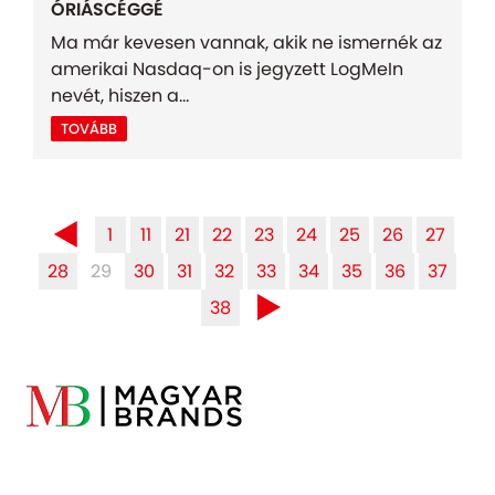
ÓRIÁSCÉGGÉ
Ma már kevesen vannak, akik ne ismernék az
amerikai Nasdaq-on is jegyzett LogMeIn
nevét, hiszen a...
TOVÁBB
1
11
21
22
23
24
25
26
27
28
29
30
31
32
33
34
35
36
37
38