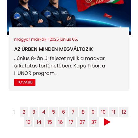
magyar márkák | 2025 június 05.
AZ ŰRBEN MINDEN MEGVÁLTOZIK
Június 8-án új fejezet nyílik a magyar
űrkutatás történetében: Kapu Tibor, a
HUNOR program...
TOVÁBB
1
2
3
4
5
6
7
8
9
10
11
12
13
14
15
16
17
27
37