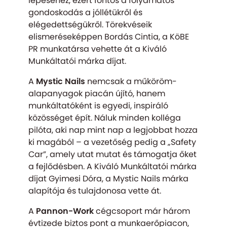
lépéséhez, ezért fontos a folyamatos
gondoskodás a jóllétükről és
elégedettségükről. Törekvéseik
elismeréseképpen Bordás Cintia, a KöBE
PR munkatársa vehette át a Kiváló
Munkáltatói márka díjat.
A
Mystic Nails
nemcsak a műköröm-
alapanyagok piacán újító, hanem
munkáltatóként is egyedi, inspiráló
közösséget épít. Náluk minden kolléga
pilóta, aki nap mint nap a legjobbat hozza
ki magából – a vezetőség pedig a „Safety
Car”, amely utat mutat és támogatja őket
a fejlődésben. A Kiváló Munkáltatói márka
díjat Gyimesi Dóra, a Mystic Nails márka
alapítója és tulajdonosa vette át.
A
Pannon-Work
cégcsoport már három
évtizede biztos pont a munkaerőpiacon,