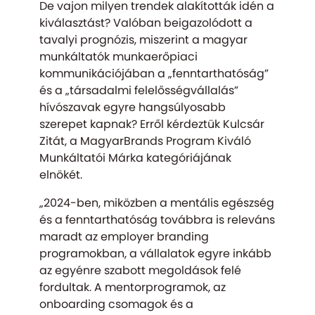
De vajon milyen trendek alakították idén a
kiválasztást? Valóban beigazolódott a
tavalyi prognózis, miszerint a magyar
munkáltatók munkaerőpiaci
kommunikációjában a „fenntarthatóság”
és a „társadalmi felelősségvállalás”
hívószavak egyre hangsúlyosabb
szerepet kapnak? Erről kérdeztük Kulcsár
Zitát, a MagyarBrands Program Kiváló
Munkáltatói Márka kategóriájának
elnökét.
„2024-ben, miközben a mentális egészség
és a fenntarthatóság továbbra is releváns
maradt az employer branding
programokban, a vállalatok egyre inkább
az egyénre szabott megoldások felé
fordultak. A mentorprogramok, az
onboarding csomagok és a