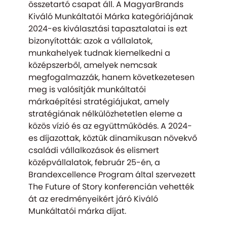
összetartó csapat áll. A MagyarBrands
Kiváló Munkáltatói Márka kategóriájának
2024-es kiválasztási tapasztalatai is ezt
bizonyították: azok a vállalatok,
munkahelyek tudnak kiemelkedni a
középszerből, amelyek nemcsak
megfogalmazzák, hanem következetesen
meg is valósítják munkáltatói
márkaépítési stratégiájukat, amely
stratégiának nélkülözhetetlen eleme a
közös vízió és az együttműködés. A 2024-
es díjazottak, köztük dinamikusan növekvő
családi vállalkozások és elismert
középvállalatok, február 25-én, a
Brandexcellence Program által szervezett
The Future of Story konferencián vehették
át az eredményeikért járó Kiváló
Munkáltatói márka díjat.