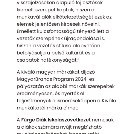
visszajelzéseken alapuló fejlesztések
kiemelt szerepet kaptak, hiszen a
munkavállalók elkötelezettségét ezek az
elemek jelentősen képesek növelni.
Emellett kulcsfontosságú tényező lett a
vezetők szerepének újragondolása is,
hiszen a vezetés stílusa alapvetően
befolyásolja a belső kultúrát és a
csapatok hatékonyságát.”
A kiváló magyar márkákat díjazó
MagyarBrands Program 2024-es
pályázatán az alábbi márkák szerepeltek
eredményesen, és nyerték el
teljesítményük elismeréseképpen a Kiváló
munkáltatói márka címet:
A
Fürge Diák Iskolaszövetkezet
nemcsak
a diákok számára nyújt megbízható