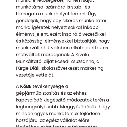
munkalehetőségeket, hanem saját
munkatársai számára is stabil és
támogató munkahelyet teremt. Úgy
gondolják, hogy egy sikeres munkáltatói
márka ígéretek helyett sokkal inkább
élményt jelent, ezért inspiráló vezetőkkel
és közösségi élményekkel biztosítják, hogy
munkavállalóik valóban elkötelezettek és
motiváltak maradjanak. A Kiváló
Munkáltatói díjat Ecsedi Zsuzsanna, a
Fürge Diák Iskolaszövetkezet marketing
vezetője vette át.
A
KöBE
tevékenysége a
gépjárműbiztosítás és az ehhez
kapcsolódó kiegészítő módozatok terén a
leghangsúlyosabb. Meggyőződésük, hogy
minden egyes munkatársuk fejlődése
hozzájárul az egész vállalat előre