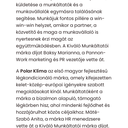
küldetése a munkáltatók és a
munkavállalók egymásra találásának
segítése. Munkájuk fontos pillére a win-
win-win helyzet, amikor a partner, a
közvetítő és maga a munkavállaló is
nyertesnek érzi magát az
együttműködésben. A Kiváló Munkáltatói
márka díjat Baksy Marianna, a Pannon-
Work marketing és PR vezetője vette át.
A
Polar Klíma
az első magyar fejlesztésű
légkondicionáló márka, amely kifejezetten
kelet-közép-európai igényekre szabott
megoldásokat kínál. Munkáltatóként a
márka a bizalmon alapuló, támogató
légkörben hisz, ahol mindenki fejlődhet és
hozzájárulhat közös céljaikhoz. Máté-
Szabó Anita, a márka HR menedzsere
vette át a Kiváló Munkáltatói márka díjat.