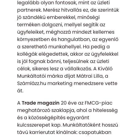
legalább olyan fontosak, mint az üzleti
partnerek. Merész hitvallás ez, de szerintük
jó szándékú emberekkel, minőségi
terméken dolgozni, mellyel segítik az
ügyfeleiket, méghozzá mindezt kellemes
környezetben és hangulatban, az egyenlő
a szerethető munkahellyel. Ha pedig a
kollégák elégedettek, akkor az ügyfelekkel
is jól fognak bánni, teljesülnek az üzleti
célok, sikeres lesz a vállalkozás. A Kiváló
Munkáltatói márka díjat Mátrai Lilla, a
Számlázz.hu marketing menedzsere vette
át.
A
Trade magazin
20 éve az FMCG-piac
meghatározó szaklapja, ahol a hitelesség
és a közösségépítés egyaránt
kulcsszerepet kap. Munkáltatóként hosszú
távú karrierutat kínálnak: csapatukban